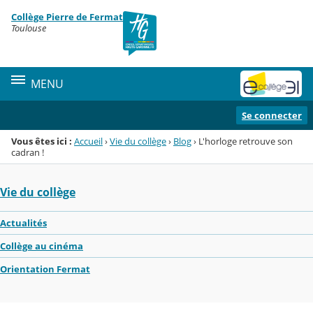
Panneau de gestion des cookies
Collège Pierre de Fermat
Menu de la rubrique
Contenu
Toulouse
MENU
Se connecter
Vous êtes ici :
Accueil
›
Vie du collège
›
Blog
›
L'horloge retrouve son
cadran !
Vie du collège
Actualités
Collège au cinéma
Orientation Fermat